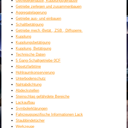
Getriebegehäuse, Kupplungsgehäuse
Getriebe zerlegen und zusammenbauen
Aggregatelagerung
Getriebe aus- und einbauen
Schaltbetätigung
Getriebe mech.-Betät., ZSB., Diffsperre.
Kupplung
Kupplungsbetätigung
Kupplung, Betätigung
Technische Daten
5 Gang-Schaltgetriebe 0CF
Absetzfarbtöne
Hohlraumkonservierung
Unterbodenschutz
Nahtabdichtung
Abdeckstellen
Steinschlag gefährdete Bereiche
Lackaufbau
Symbolerklärungen
Fahrzeugspezifische Informationen Lack
Staubbindetücher
Werkzeuge