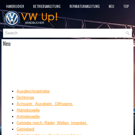
HANDBÜCHER
BETRIEBSANLEITUNG
REPARATURANLEITUNG
NEU
TOP
SITEMAP
SUCHLAUF
Neu
Ausgleichsgetriebe
Dichtringe
Achsantr., Ausglgetr., Diffsperre.
Abtriebswelle
Antriebswelle
Getriebe mech.-Räder, Wellen, Innenbet.
Getriebeöl