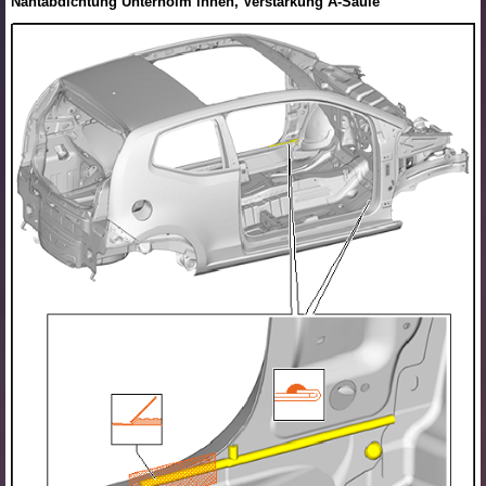
Nahtabdichtung Unterholm innen, Verstärkung A-Säule