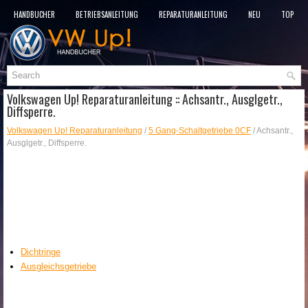
HANDBÜCHER
BETRIEBSANLEITUNG
REPARATURANLEITUNG
NEU
TOP
SITEMAP
SUCHLAUF
Volkswagen Up! Reparaturanleitung :: Achsantr., Ausglgetr.,
Diffsperre.
Volkswagen Up! Reparaturanleitung
/
5 Gang-Schaltgetriebe 0CF
/ Achsantr.,
Ausglgetr., Diffsperre.
Dichtringe
Ausgleichsgetriebe