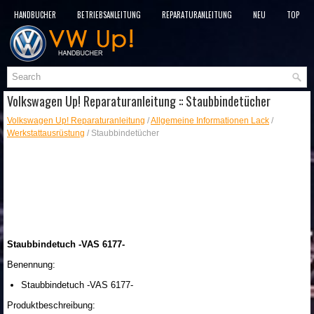
HANDBÜCHER
BETRIEBSANLEITUNG
REPARATURANLEITUNG
NEU
TOP
SITEMAP
SUCHLAUF
Volkswagen Up! Reparaturanleitung :: Staubbindetücher
Volkswagen Up! Reparaturanleitung
/
Allgemeine Informationen Lack
/
Werkstattausrüstung
/ Staubbindetücher
Staubbindetuch -VAS 6177-
Benennung:
Staubbindetuch -VAS 6177-
Produktbeschreibung: