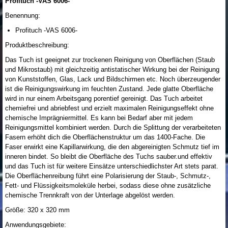
Profituch -VAS 6006-
Benennung:
Profituch -VAS 6006-
Produktbeschreibung:
Das Tuch ist geeignet zur trockenen Reinigung von Oberflächen (Staub
und Mikrostaub) mit gleichzeitig antistatischer Wirkung bei der Reinigung
von Kunststoffen, Glas, Lack und Bildschirmen etc. Noch überzeugender
ist die Reinigungswirkung im feuchten Zustand. Jede glatte Oberfläche
wird in nur einem Arbeitsgang porentief gereinigt. Das Tuch arbeitet
chemiefrei und abriebfest und erzielt maximalen Reinigungseffekt ohne
chemische Imprägniermittel. Es kann bei Bedarf aber mit jedem
Reinigungsmittel kombiniert werden. Durch die Splittung der verarbeiteten
Fasern erhöht dich die Oberflächenstruktur um das 1400-Fache. Die
Faser erwirkt eine Kapillarwirkung, die den abgereinigten Schmutz tief im
inneren bindet. So bleibt die Oberfläche des Tuchs sauber.und effektiv
und das Tuch ist für weitere Einsätze unterschiedlichster Art stets parat.
Die Oberflächenreibung führt eine Polarisierung der Staub-, Schmutz-,
Fett- und Flüssigkeitsmoleküle herbei, sodass diese ohne zusätzliche
chemische Trennkraft von der Unterlage abgelöst werden.
Größe: 320 x 320 mm
Anwendungsgebiete: