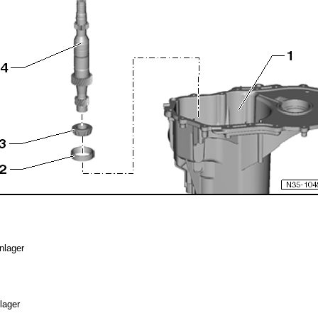
nlager
lager