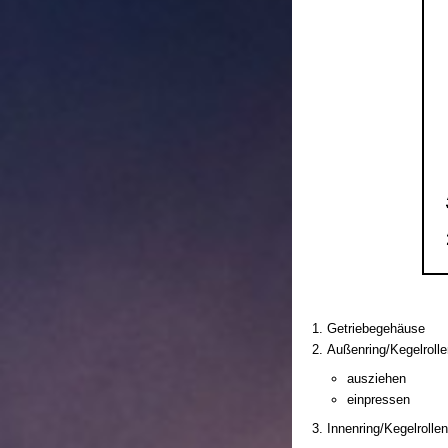
Getriebegehäuse
Außenring/Kegelrolle
ausziehen
einpressen
Innenring/Kegelrollen