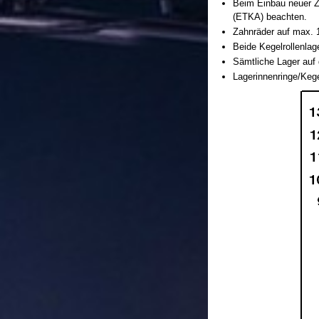
Beim Einbau neuer Z
(ETKA) beachten.
Zahnräder auf max. 
Beide Kegelrollenla
Sämtliche Lager auf 
Lagerinnenringe/Kege