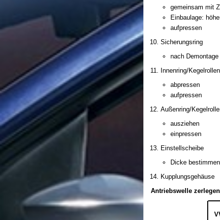
gemeinsam mit Z
Einbaulage: höhe
aufpressen
Sicherungsring
nach Demontage 
Innenring/Kegelrollen
abpressen
aufpressen
Außenring/Kegelrolle
ausziehen
einpressen
Einstellscheibe
Dicke bestimmen
Kupplungsgehäuse
Antriebswelle zerleg