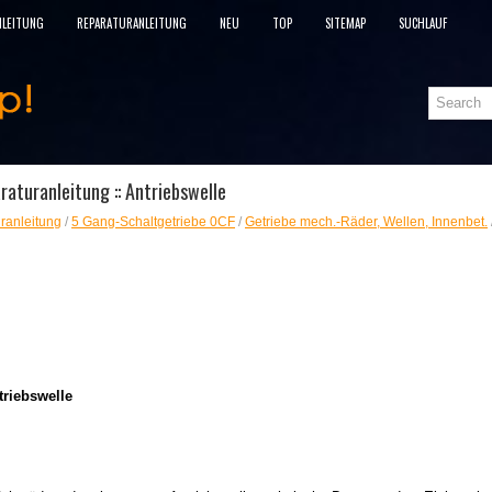
NLEITUNG
REPARATURANLEITUNG
NEU
TOP
SITEMAP
SUCHLAUF
aturanleitung :: Antriebswelle
ranleitung
/
5 Gang-Schaltgetriebe 0CF
/
Getriebe mech.-Räder, Wellen, Innenbet.
triebswelle