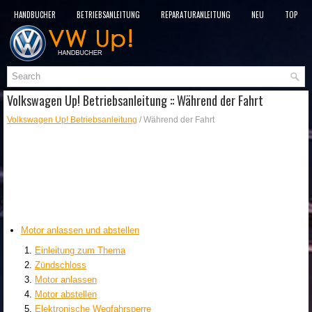
HANDBÜCHER
BETRIEBSANLEITUNG
REPARATURANLEITUNG
NEU
TOP
SITEMAP
SUCHLAUF
Volkswagen Up! Betriebsanleitung :: Während der Fahrt
Volkswagen Up! Betriebsanleitung
/ Während der Fahrt
Motor anlassen und abstellen
Einleitung zum Thema
Zündschloss
Motor anlassen
Motor abstellen
Elektronische Wegfahrsperre