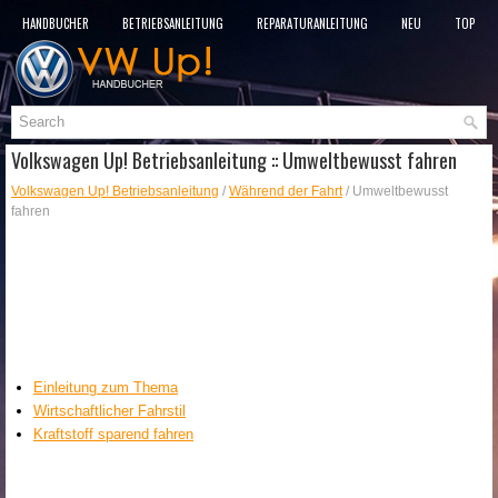
HANDBÜCHER
BETRIEBSANLEITUNG
REPARATURANLEITUNG
NEU
TOP
SITEMAP
SUCHLAUF
Volkswagen Up! Betriebsanleitung :: Umweltbewusst fahren
Volkswagen Up! Betriebsanleitung
/
Während der Fahrt
/ Umweltbewusst
fahren
Einleitung zum Thema
Wirtschaftlicher Fahrstil
Kraftstoff sparend fahren