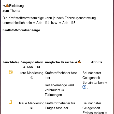
⇒
Einleitung
zum Thema
Die Kraftstoffvorratsanzeige kann je nach Fahrzeugausstattung
unterschiedlich sein ⇒ Abb. 114 bzw. ⇒ Abb. 115 .
Kraftstoffvorratsanzeige
leuchtet
a)
Zeigerposition
mögliche Ursache ⇒
Abhilfe
⇒ Abb. 114
rote Markierung
Kraftstoffbehälter fast
Bei nächster
①
leer.
Gelegenheit
Benzin tanken ⇒
Reservemenge wird
.
verbraucht ⇒
Füllmengen .
blaue Markierung
Kraftstoffbehälter für
Bei nächster
②
Erdgas fast leer.
Gelegenheit
Erdgas tanken ⇒