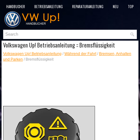
HANDBÜCHER
BETRIEBSANLEITUNG
REPARATURANLEITUNG
NEU
TOP
SITEMAP
SUCHLAUF
Volkswagen Up! Betriebsanleitung :: Bremsflüssigkeit
Volkswagen Up! Betriebsanleitung
/
Während der Fahrt
/
Bremsen, Anhalten
und Parken
/ Bremsflüssigkeit