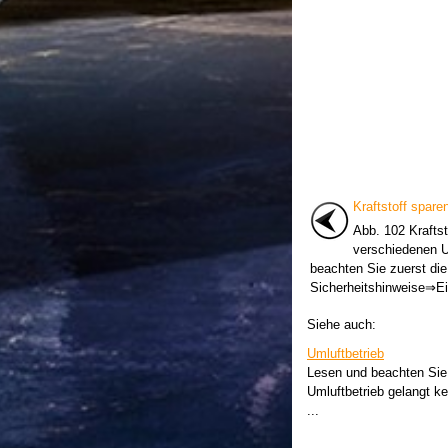
Kraftstoff spare
Abb. 102 Kraftst
verschiedenen 
beachten Sie zuerst die
Sicherheitshinweise⇒Ei
Siehe auch:
Umluftbetrieb
Lesen und beachten Sie 
Umluftbetrieb gelangt k
...