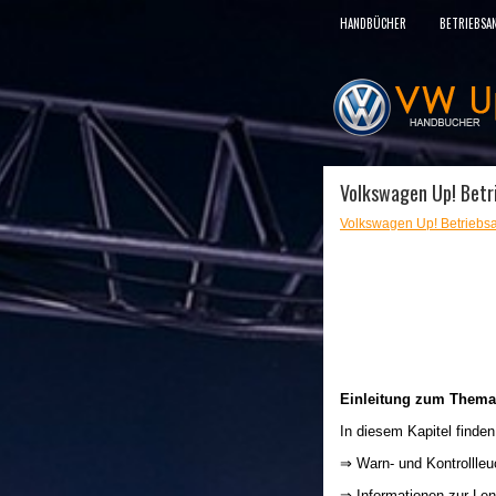
HANDBÜCHER
BETRIEBSA
Volkswagen Up! Betri
Volkswagen Up! Betriebsa
Einleitung zum Thema
In diesem Kapitel finde
⇒ Warn- und Kontrollle
⇒ Informationen zur Le