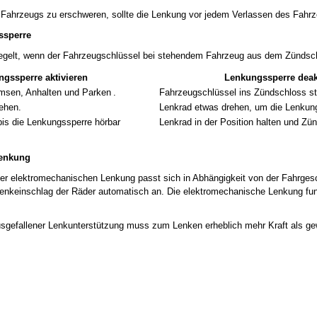
Fahrzeugs zu erschweren, sollte die Lenkung vor jedem Verlassen des Fahrz
ssperre
riegelt, wenn der Fahrzeugschlüssel bei stehendem Fahrzeug aus dem Zündsc
gssperre aktivieren
Lenkungssperre deak
sen, Anhalten und Parken .
Fahrzeugschlüssel ins Zündschloss s
ehen.
Lenkrad etwas drehen, um die Lenkung
bis die Lenkungssperre hörbar
Lenkrad in der Position halten und Zü
Lenkung
er elektromechanischen Lenkung passt sich in Abhängigkeit von der Fahrges
keinschlag der Räder automatisch an. Die elektromechanische Lenkung funkt
usgefallener Lenkunterstützung muss zum Lenken erheblich mehr Kraft als g