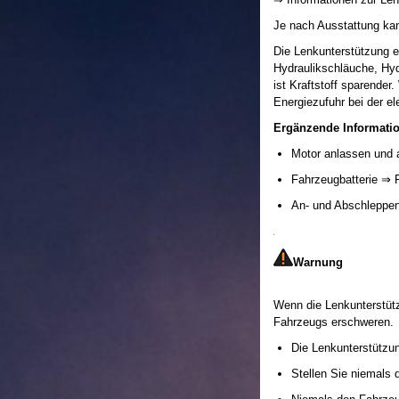
Je nach Ausstattung ka
Die Lenkunterstützung er
Hydraulikschläuche, Hyd
ist Kraftstoff sparende
Energiezufuhr bei der 
Ergänzende Informati
Motor anlassen und 
Fahrzeugbatterie ⇒ 
An- und Abschleppe
Warnung
Wenn die Lenkunterstütz
Fahrzeugs erschweren.
Die Lenkunterstützun
Stellen Sie niemals