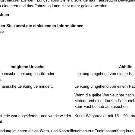
gschlüssel aus dem Zündschloss ziehen, solange das Fahrzeug in Bewegung 
 einrasten und das Fahrzeug kann nicht mehr gelenkt werden.
chten
en Sie zuerst die einleitenden Informationen
se
mögliche Ursache
Abhilfe
hanische Lenkung gestört oder
Lenkung umgehend von einem Fach
n.
hanische Lenkung vermindert.
Lenkung umgehend von einem Fach
Wenn die gelbe Warnleuchte nach 
Motors und einer kurzen Fahrt nicht
kein
Fachbetrieb aufzusuchen.
tterie war abgeklemmt und wurde wieder
Kurze Wegstrecke mit 15 – 20 km/
t.
ndung leuchten einige Warn- und Kontrollleuchten zur Funktionsprüfung kurz 