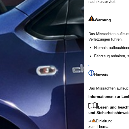
nach kurzer Zeit.
Warnung
Das Missachten aufleuc
Verletzungen führen.
Niemals aufleuchten
Fahrzeug anhalten, s
Hinweis
Das Missachten aufleuc
Informationen zur Le
Lesen und beacht
und Sicherheitshinwei
⇒
Einleitung
zum Thema