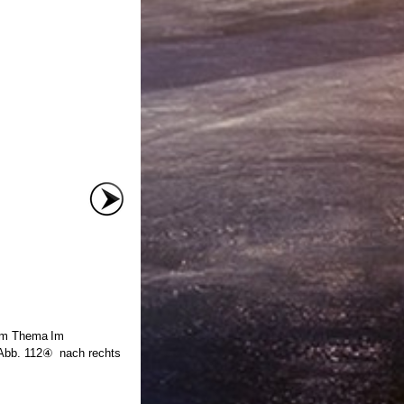
zum Thema Im
 Abb. 112④ nach rechts