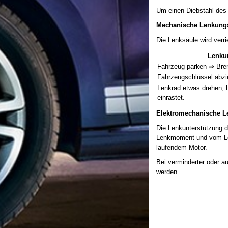
Um einen Diebstahl des 
Mechanische Lenkung
Die Lenksäule wird ver
Lenkun
Fahrzeug parken ⇒ Brem
Fahrzeugschlüssel abzi
Lenkrad etwas drehen, 
einrastet.
Elektromechanische 
Die Lenkunterstützung d
Lenkmoment und vom Len
laufendem Motor.
Bei verminderter oder a
werden.