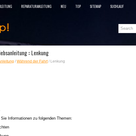
NLEITUNG
REPARATURANLEITUNG
NEU
TOP
SITEMAP
SUCHLAUF
ebsanleitung :: Lenkung
nleitung
/
Während der Fahrt
/ Lenkung
n Sie Informationen zu folgenden Themen:
uchten
nkung