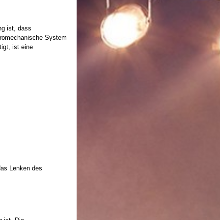
g ist, dass
ektromechanische System
gt, ist eine
 das Lenken des