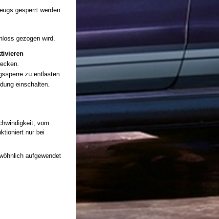
eugs gesperrt werden.
hloss gezogen wird.
tivieren
tecken.
ssperre zu entlasten.
ndung einschalten.
chwindigkeit, vom
ioniert nur bei
ewöhnlich aufgewendet