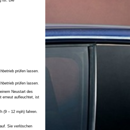
ist. Die
betrieb prüfen lassen.
betrieb prüfen lassen.
einem Neustart des
 erneut aufleuchtet, ist
h (9 – 12 mph) fahren.
auf. Sie verlöschen