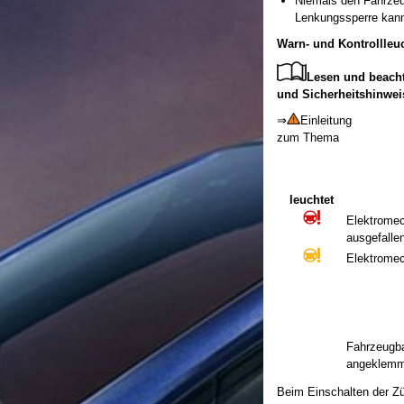
Niemals den Fahrzeu
Lenkungssperre kann
Warn- und Kontrollleu
Lesen und beacht
und Sicherheitshinwei
⇒
Einleitung
zum Thema
leuchtet
Elektromec
ausgefalle
Elektromec
Fahrzeugba
angeklemm
Beim Einschalten der Zü