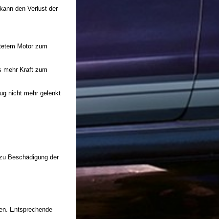
kann den Verlust der
ltetem Motor zum
s mehr Kraft zum
ug nicht mehr gelenkt
 zu Beschädigung der
ten. Entsprechende