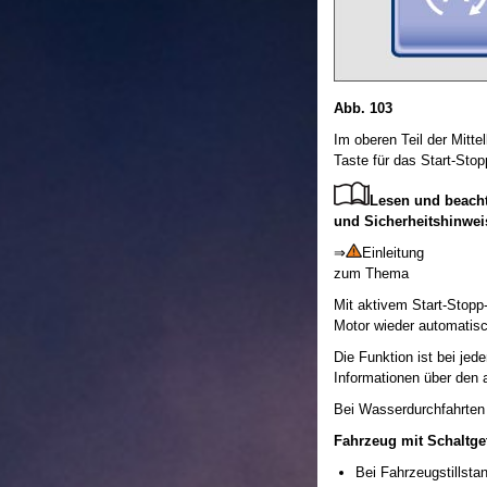
Abb. 103
Im oberen Teil der Mitte
Taste für das Start-Sto
Lesen und beacht
und Sicherheitshinwei
⇒
Einleitung
zum Thema
Mit aktivem Start-Stopp
Motor wieder automatisc
Die Funktion ist bei je
Informationen über den a
Bei Wasserdurchfahrten
Fahrzeug mit Schaltge
Bei Fahrzeugstillst