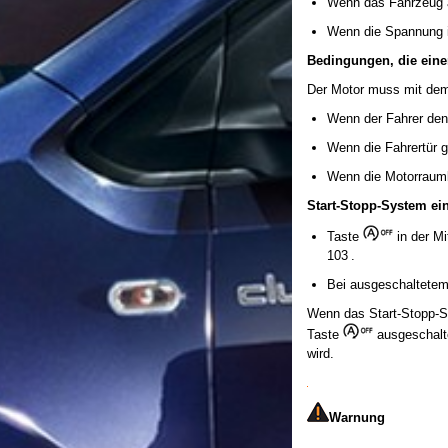
Wenn das Fahrzeug a
Wenn die Spannung i
Bedingungen, die eine
Der Motor muss mit dem
Wenn der Fahrer den 
Wenn die Fahrertür g
Wenn die Motorraumk
Start-Stopp-System ei
Taste
in der Mi
103 .
Bei ausgeschaltetem 
Wenn das Start-Stopp-Sy
Taste
ausgeschalt
wird.
Warnung