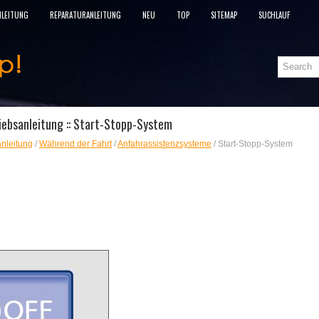
NLEITUNG
REPARATURANLEITUNG
NEU
TOP
SITEMAP
SUCHLAUF
iebsanleitung :: Start-Stopp-System
nleitung
/
Während der Fahrt
/
Anfahrassistenzsysteme
/ Start-Stopp-System