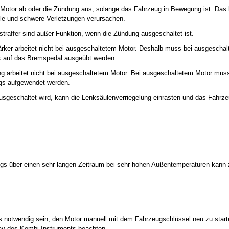
 Motor ab oder die Zündung aus, solange das Fahrzeug in Bewegung ist. Das 
lle und schwere Verletzungen verursachen.
straffer sind außer Funktion, wenn die Zündung ausgeschaltet ist.
ärker arbeitet nicht bei ausgeschaltetem Motor. Deshalb muss bei ausgescha
 auf das Bremspedal ausgeübt werden.
ng arbeitet nicht bei ausgeschaltetem Motor. Bei ausgeschaltetem Motor mus
gs aufgewendet werden.
sgeschaltet wird, kann die Lenksäulenverriegelung einrasten und das Fahrze
ugs über einen sehr langen Zeitraum bei sehr hohen Außentemperaturen kann
es notwendig sein, den Motor manuell mit dem Fahrzeugschlüssel neu zu star
lay des Kombi-Instruments beachten.