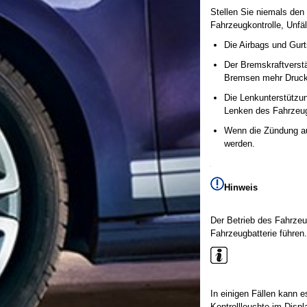
Stellen Sie niemals den
Fahrzeugkontrolle, Unfä
Die Airbags und Gurt
Der Bremskraftverst
Bremsen mehr Druck
Die Lenkunterstützu
Lenken des Fahrzeu
Wenn die Zündung au
werden.
Hinweis
Der Betrieb des Fahrze
Fahrzeugbatterie führen.
In einigen Fällen kann 
Kontrollleuchte im Disp