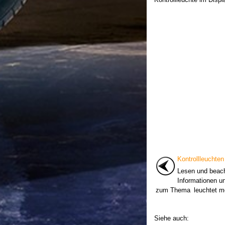
Kontrollleuchten
Lesen und beach
Informationen u
zum Thema leuchtet mög
Siehe auch: