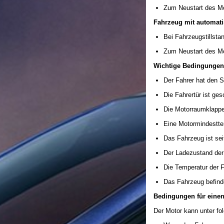
Zum Neustart des Mo
Fahrzeug mit automati
Bei Fahrzeugstillsta
Zum Neustart des M
Wichtige Bedingungen 
Der Fahrer hat den S
Die Fahrertür ist ge
Die Motorraumklappe
Eine Motormindesttem
Das Fahrzeug ist sei
Der Ladezustand der 
Die Temperatur der F
Das Fahrzeug befinde
Bedingungen für einen
Der Motor kann unter fo