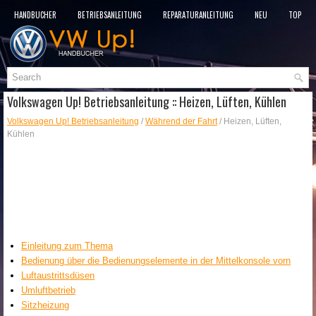
HANDBÜCHER
BETRIEBSANLEITUNG
REPARATURANLEITUNG
NEU
TOP
SITEMAP
SUCHLAUF
Volkswagen Up! Betriebsanleitung :: Heizen, Lüften, Kühlen
Volkswagen Up! Betriebsanleitung
/
Während der Fahrt
/ Heizen, Lüften,
Kühlen
Einleitung zum Thema
Bedienung über die Bedienungselemente in der Mittelkonsole vorn
Luftaustrittsdüsen
Umluftbetrieb
Sitzheizung