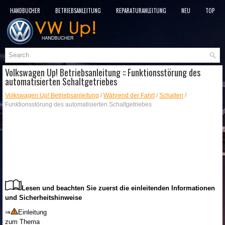
HANDBÜCHER
BETRIEBSANLEITUNG
REPARATURANLEITUNG
NEU
TOP
SITEMAP
SUCHLAUF
Volkswagen Up! Betriebsanleitung :: Funktionsstörung des
automatisierten Schaltgetriebes
Volkswagen Up! Betriebsanleitung
/
Während der Fahrt
/
Schalten
/
Funktionsstörung des automatisierten Schaltgetriebes
Lesen und beachten Sie zuerst die einleitenden Informationen
und Sicherheitshinweise
⇒
Einleitung
zum Thema