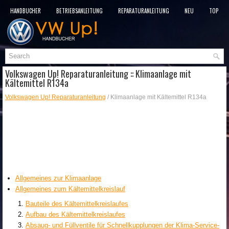
HANDBÜCHER
BETRIEBSANLEITUNG
REPARATURANLEITUNG
NEU
TOP
SITEMAP
SUCHLAUF
Volkswagen Up! Reparaturanleitung :: Klimaanlage mit
Kältemittel R134a
Volkswagen Up! Reparaturanleitung
/ Klimaanlage mit Kältemittel R134a
Allgemeines zur Klimaanlage
Allgemeines zum Kältemittelkreislauf
Bauteile des Kältemittelkreislaufes
Aufbau des Kältemittelkreislaufes
Absaug- und Füllventile für Schnellkupplungen der Klima-Service-