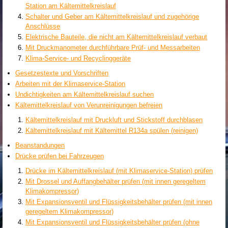
Station am Kältemittelkreislauf
Schalter und Geber am Kältemittelkreislauf und zugehörige
Anschlüsse
Elektrische Bauteile, die nicht am Kältemittelkreislauf verbaut
Mit Druckmanometer durchführbare Prüf- und Messarbeiten
Klima-Service- und Recyclinggeräte
Gesetzestexte und Vorschriften
Arbeiten mit der Klimaservice-Station
Undichtigkeiten am Kältemittelkreislauf suchen
Kältemittelkreislauf von Verunreinigungen befreien
Kältemittelkreislauf mit Druckluft und Stickstoff durchblasen
Kältemittelkreislauf mit Kältemittel R134a spülen (reinigen)
Beanstandungen
Drücke prüfen bei Fahrzeugen
Drücke im Kältemittelkreislauf (mit Klimaservice-Station) prüfen
Mit Drossel und Auffangbehälter prüfen (mit innen geregeltem
Klimakompressor)
Mit Expansionsventil und Flüssigkeitsbehälter prüfen (mit innen
geregeltem Klimakompressor)
Mit Expansionsventil und Flüssigkeitsbehälter prüfen (ohne