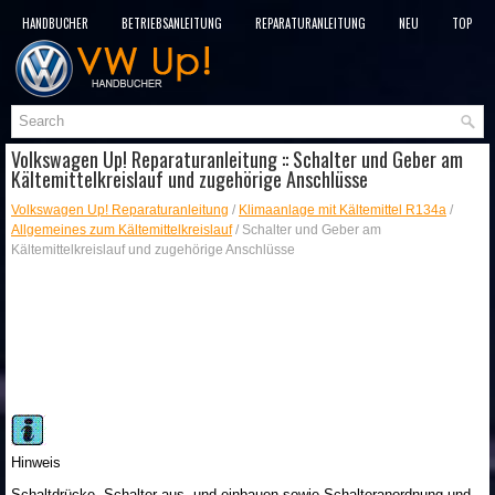
HANDBÜCHER
BETRIEBSANLEITUNG
REPARATURANLEITUNG
NEU
TOP
SITEMAP
SUCHLAUF
Volkswagen Up! Reparaturanleitung :: Schalter und Geber am
Kältemittelkreislauf und zugehörige Anschlüsse
Volkswagen Up! Reparaturanleitung
/
Klimaanlage mit Kältemittel R134a
/
Allgemeines zum Kältemittelkreislauf
/ Schalter und Geber am
Kältemittelkreislauf und zugehörige Anschlüsse
Hinweis
Schaltdrücke, Schalter aus- und einbauen sowie Schalteranordnung und