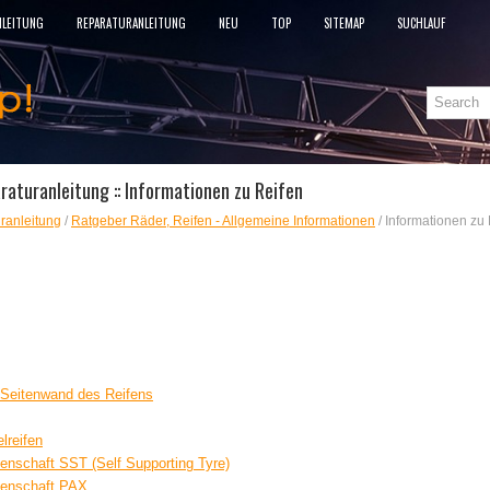
NLEITUNG
REPARATURANLEITUNG
NEU
TOP
SITEMAP
SUCHLAUF
aturanleitung :: Informationen zu Reifen
ranleitung
/
Ratgeber Räder, Reifen - Allgemeine Informationen
/ Informationen zu
r Seitenwand des Reifens
lreifen
genschaft SST (Self Supporting Tyre)
igenschaft PAX