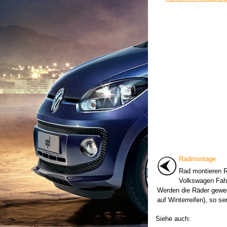
Radmontage
Rad montieren 
Volkswagen Fahr
Werden die Räder gewe
auf Winterreifen), so se
Siehe auch: