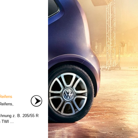
Reifens
Reifens,
hnung z. B. 205/55 R
 TWI ...