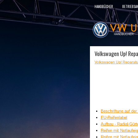
HANDBÜCHER
BETRIEBSA
Volkswagen Up! Repar
Volkswagen Up! Reparatu
Beschriftung auf de
EU-Reifenlabel
Aufbau - Radial-Gürte
Reifen mit Notlaufei
Reifen mit Notlaufe