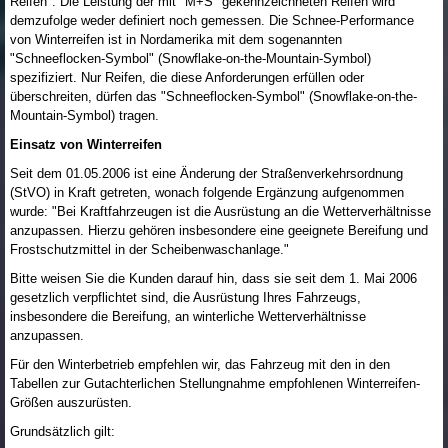
Reifen". Die Leistung der mit "M+S" gekennzeichneten Reifen wird
demzufolge weder definiert noch gemessen. Die Schnee-Performance
von Winterreifen ist in Nordamerika mit dem sogenannten
"Schneeflocken-Symbol" (Snowflake-on-the-Mountain-Symbol)
spezifiziert. Nur Reifen, die diese Anforderungen erfüllen oder
überschreiten, dürfen das "Schneeflocken-Symbol" (Snowflake-on-the-
Mountain-Symbol) tragen.
Einsatz von Winterreifen
Seit dem 01.05.2006 ist eine Änderung der Straßenverkehrsordnung
(StVO) in Kraft getreten, wonach folgende Ergänzung aufgenommen
wurde: "Bei Kraftfahrzeugen ist die Ausrüstung an die Wetterverhältnisse
anzupassen. Hierzu gehören insbesondere eine geeignete Bereifung und
Frostschutzmittel in der Scheibenwaschanlage."
Bitte weisen Sie die Kunden darauf hin, dass sie seit dem 1. Mai 2006
gesetzlich verpflichtet sind, die Ausrüstung Ihres Fahrzeugs,
insbesondere die Bereifung, an winterliche Wetterverhältnisse
anzupassen.
Für den Winterbetrieb empfehlen wir, das Fahrzeug mit den in den
Tabellen zur Gutachterlichen Stellungnahme empfohlenen Winterreifen-
Größen auszurüsten.
Grundsätzlich gilt: