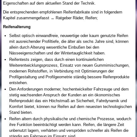
Eigenschaften auf dem aktuellen Stand der Technik.
Die entsprechenden empfohlenen Reifenfabrikate sind in folgendem
Kapitel zusammengefasst → Ratgeber Räder, Reifen;
Reifenalterung
Selbst optisch einwandfreie, neuwertige oder kaum genutzte Reifen
mit ausreichender Profiltiefe, die älter als sechs Jahre sind, können
allein durch Alterung wesentliche Einbußen bei den
Nässeeigenschaften und der Wintertauglichkeit haben.
Reifentests zeigen, dass durch einen kontinuierlichen
Weiterentwicklungsprozess, Einsatz von neuen Gummimischungen,
modernen Rohstoffen, in Verbindung mit Optimierungen der
Profilgestaltung und Profilgeometrie ständig bessere Reifenprodukte
entstehen.
Den Anforderungen moderner, hochentwickelter Fahrzeuge und dem
stetig wachsenden Anspruch der Kunden an ein ökonomisches
Reifenprodukt das ein Höchstmaß an Sicherheit, Fahrdynamik und
Komfort bietet, können nur Reifen auf dem neuesten technologischen
Stand bieten.
Reifen altern durch physikalische und chemische Prozesse, wodurch
ihre Funktion beeinträchtigt werden kann. Reifen, die längere Zeit
unbenutzt lagern, verhärten und verspröden schneller als Reifen die
ständig am Fahrzeug im Einsatz sind.