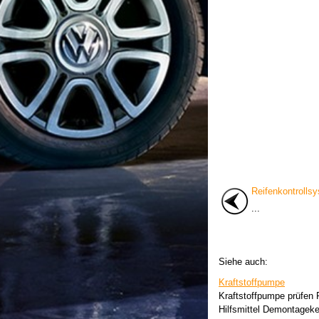
Reifenkontrolls
...
Siehe auch:
Kraftstoffpumpe
Kraftstoffpumpe prüfen
Hilfsmittel Demontageke