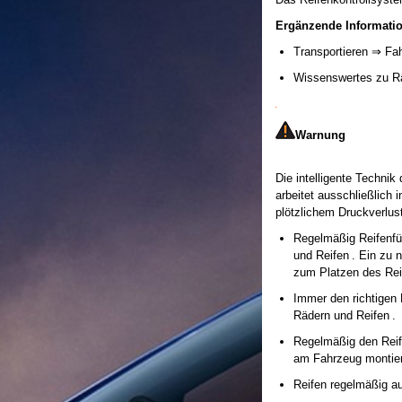
Ergänzende Informati
Transportieren ⇒ Fa
Wissenswertes zu R
Warnung
Die intelligente Techni
arbeitet ausschließlic
plötzlichem Druckverlus
Regelmäßig Reifenfü
und Reifen . Ein zu 
zum Platzen des Re
Immer den richtigen
Rädern und Reifen .
Regelmäßig den Reife
am Fahrzeug montier
Reifen regelmäßig a