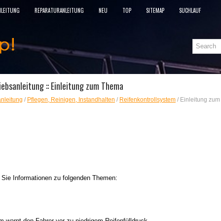
NLEITUNG
REPARATURANLEITUNG
NEU
TOP
SITEMAP
SUCHLAUF
ebsanleitung :: Einleitung zum Thema
nleitung
/
Pflegen, Reinigen, Instandhalten
/
Reifenkontrollsystem
/ Einleitung zu
n Sie Informationen zu folgenden Themen:
e
m warnt den Fahrer vor zu niedrigem Reifenfülldruck.