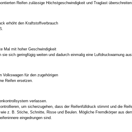
montierten Reifen zulässige Höchstgeschwindigkeit und Traglast überschreiten
ruck erhöht den Kraftstoffverbrauch
ß.
te Mal mit hoher Geschwindigkeit
 sie sich geringfügig weiten und dadurch einmalig eine Luftdruckwarnung aus
on Volkswagen für den zugehörigen
ne Reifen ersetzen.
fenkontrollsystem verlassen.
ontrollieren, um sicherzugehen, dass der Reifenfülldruck stimmt und die Rei
ie z. B. Stiche, Schnitte, Risse und Beulen. Mögliche Fremdkörper aus dem 
Reifeninnere eingedrungen sind.