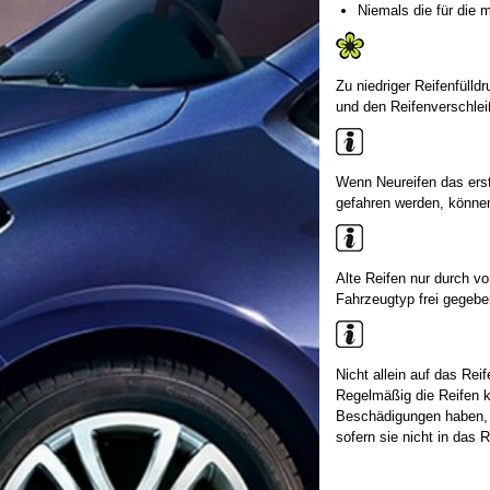
Niemals die für die 
Zu niedriger Reifenfülld
und den Reifenverschlei
Wenn Neureifen das ers
gefahren werden, können
Alte Reifen nur durch v
Fahrzeugtyp frei gegebe
Nicht allein auf das Rei
Regelmäßig die Reifen k
Beschädigungen haben, w
sofern sie nicht in das 