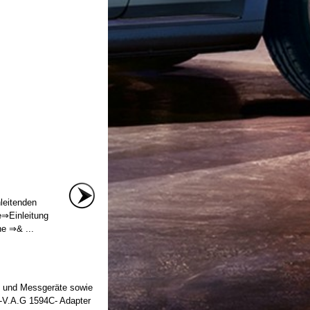
leitenden
e⇒Einleitung
e ⇒& ...
- und Messgeräte sowie
 -V.A.G 1594C- Adapter