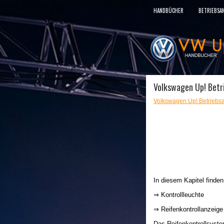
HANDBÜCHER
BETRIEBSA
Volkswagen Up! Betri
Volkswagen Up! Betriebsa
In diesem Kapitel finde
⇒ Kontrollleuchte
⇒ Reifenkontrollanzeig
Das Reifenkontrollsyste