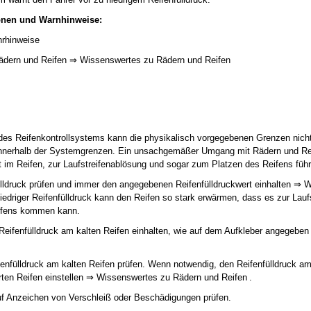
onen und Warnhinweise:
hrhinweise
ädern und Reifen ⇒ Wissenswertes zu Rädern und Reifen
k des Reifenkontrollsystems kann die physikalisch vorgegebenen Grenzen nich
h innerhalb der Systemgrenzen. Ein unsachgemäßer Umgang mit Rädern und Re
t im Reifen, zur Laufstreifenablösung und sogar zum Platzen des Reifens füh
lldruck prüfen und immer den angegebenen Reifenfülldruckwert einhalten ⇒ 
niedriger Reifenfülldruck kann den Reifen so stark erwärmen, dass es zur Lau
ifens kommen kann.
 Reifenfülldruck am kalten Reifen einhalten, wie auf dem Aufkleber angegeb
nfülldruck am kalten Reifen prüfen. Wenn notwendig, den Reifenfülldruck am 
ten Reifen einstellen ⇒ Wissenswertes zu Rädern und Reifen .
uf Anzeichen von Verschleiß oder Beschädigungen prüfen.