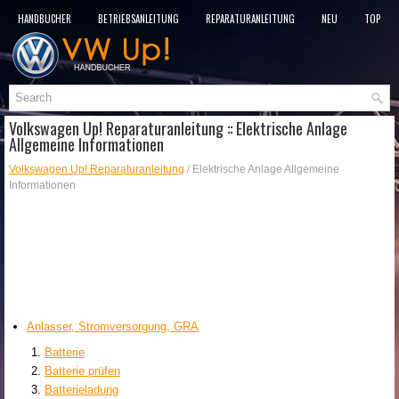
HANDBÜCHER
BETRIEBSANLEITUNG
REPARATURANLEITUNG
NEU
TOP
SITEMAP
SUCHLAUF
Volkswagen Up! Reparaturanleitung :: Elektrische Anlage
Allgemeine Informationen
Volkswagen Up! Reparaturanleitung
/ Elektrische Anlage Allgemeine
Informationen
Anlasser, Stromversorgung, GRA
Batterie
Batterie prüfen
Batterieladung