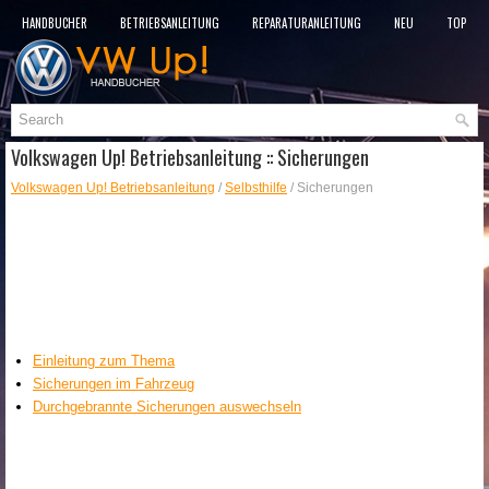
HANDBÜCHER
BETRIEBSANLEITUNG
REPARATURANLEITUNG
NEU
TOP
SITEMAP
SUCHLAUF
Volkswagen Up! Betriebsanleitung :: Sicherungen
Volkswagen Up! Betriebsanleitung
/
Selbsthilfe
/ Sicherungen
Einleitung zum Thema
Sicherungen im Fahrzeug
Durchgebrannte Sicherungen auswechseln