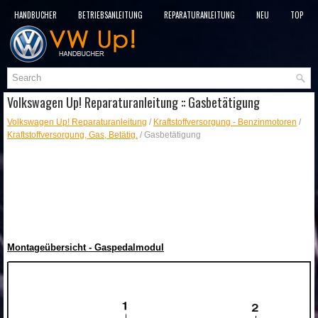
HANDBÜCHER
BETRIEBSANLEITUNG
REPARATURANLEITUNG
NEU
TOP
SITEMAP
SUCHLAUF
Volkswagen Up! Reparaturanleitung :: Gasbetätigung
Volkswagen Up! Reparaturanleitung
/
Kraftstoffversorgung - Benzinmotoren
/
Kraftstoffversorgung, Gas, Betätig.
/ Gasbetätigung
Montageübersicht - Gaspedalmodul