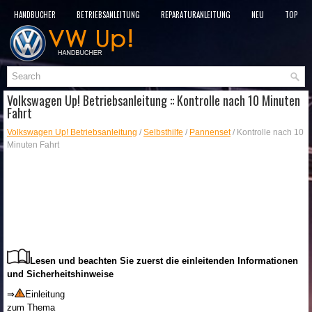
HANDBÜCHER
BETRIEBSANLEITUNG
REPARATURANLEITUNG
NEU
TOP
SITEMAP
SUCHLAUF
Volkswagen Up! Betriebsanleitung :: Kontrolle nach 10 Minuten
Fahrt
Volkswagen Up! Betriebsanleitung
/
Selbsthilfe
/
Pannenset
/ Kontrolle nach 10
Minuten Fahrt
Lesen und beachten Sie zuerst die einleitenden Informationen
und Sicherheitshinweise
⇒
Einleitung
zum Thema