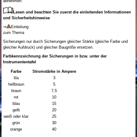
abnehmen.
Lesen und beachten Sie zuerst die einleitenden Informationen
und Sicherheitshinweise
⇒
Einleitung
zum Thema
Sicherungen nur durch Sicherungen gleicher Stärke (gleiche Farbe und
gleicher Aufdruck) und gleicher Baugröße ersetzen.
Farbkennzeichnung der Sicherungen in bzw. unter der
Instrumententafel
Farbe
Stromstärke in Ampere
lila
3
hellbraun
5
braun
7,5
rot
10
blau
15
gelb
20
weiß oder klar
25
grün
30
orange
40