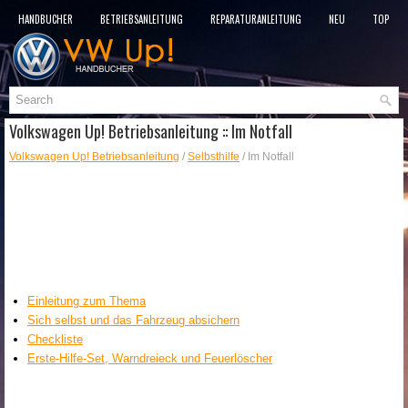
HANDBÜCHER
BETRIEBSANLEITUNG
REPARATURANLEITUNG
NEU
TOP
SITEMAP
SUCHLAUF
Volkswagen Up! Betriebsanleitung :: Im Notfall
Volkswagen Up! Betriebsanleitung
/
Selbsthilfe
/ Im Notfall
Einleitung zum Thema
Sich selbst und das Fahrzeug absichern
Checkliste
Erste-Hilfe-Set, Warndreieck und Feuerlöscher