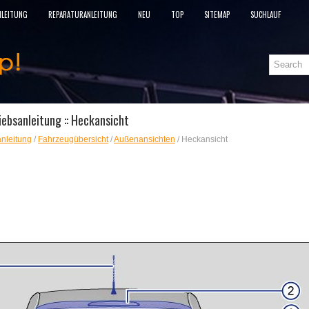
NLEITUNG
REPARATURANLEITUNG
NEU
TOP
SITEMAP
SUCHLAUF
ebsanleitung :: Heckansicht
nleitung
/
Fahrzeugübersicht
/
Außenansichten
/ Heckansicht