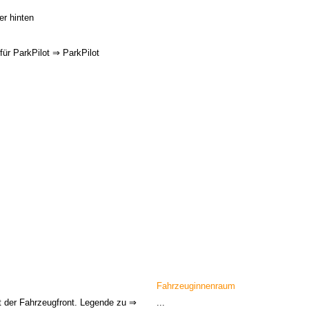
r hinten
für ParkPilot ⇒ ParkPilot
Fahrzeuginnenraum
t der Fahrzeugfront. Legende zu ⇒
...