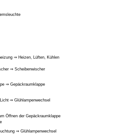
remsleuchte
eizung ⇒ Heizen, Lüften, Kühlen
scher ⇒ Scheibenwischer
ppe ⇒ Gepäckraumklappe
 Licht ⇒ Glühlampenwechsel
 zum Öffnen der Gepäckraumklappe
pe
euchtung ⇒ Glühlampenwechsel