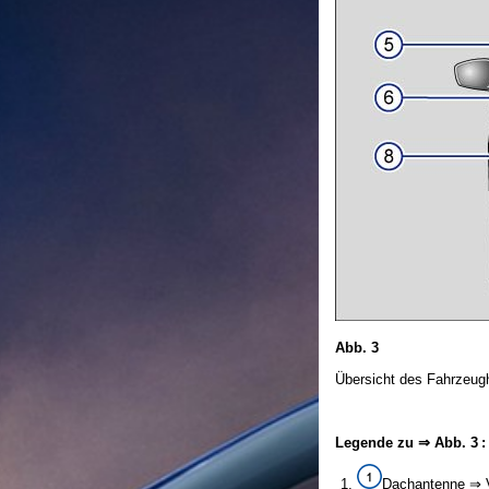
Abb. 3
Übersicht des Fahrzeug
Legende zu ⇒ Abb. 3 :
Dachantenne ⇒ V