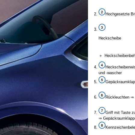
Hochgesetzte B
Heckscheibe
Heckscheibenbeh
Heckscheibenwi
und -wascher
Gepäckraumkla
Rückleuchten ⇒
Griff mit Taste
⇒ Gepäckraumklap
Kennzeichenbel