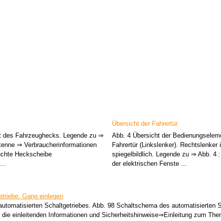
Übersicht der Fahrertür
ht des Fahrzeughecks. Legende zu ⇒
Abb. 4 Übersicht der Bedienungseleme
tenne ⇒ Verbraucherinformationen
Fahrertür (Linkslenker). Rechtslenker i
chte Heckscheibe
spiegelbildlich. Legende zu ⇒ Abb. 4
..
der elektrischen Fenste ...
etriebe: Gang einlegen
utomatisierten Schaltgetriebes. Abb. 98 Schaltschema des automatisierten S
t die einleitenden Informationen und Sicherheitshinweise⇒Einleitung zum T