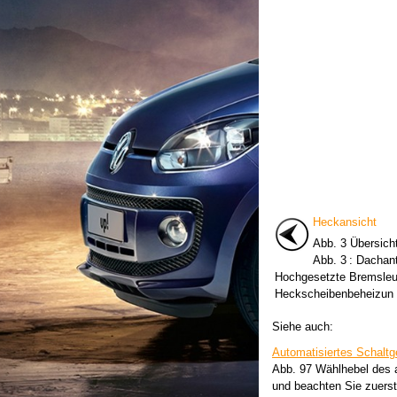
Heckansicht
Abb. 3 Übersic
Abb. 3 : Dachan
Hochgesetzte Bremsleu
Heckscheibenbeheizun .
Siehe auch:
Automatisiertes Schaltg
Abb. 97 Wählhebel des a
und beachten Sie zuers