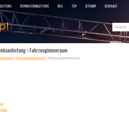
NLEITUNG
REPARATURANLEITUNG
NEU
TOP
SITEMAP
SUCHLAUF
iebsanleitung :: Fahrzeuginnenraum
nleitung
/
Fahrzeugübersicht
/ Fahrzeuginnenraum
tür
seite