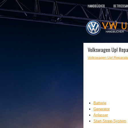
HANDBÜCHER
BETRIEBSA
Volkswagen Up! Repa
Volkswagen Up! Reparatu
Batterie
Generator
Anlasser
Start-Stopp-System