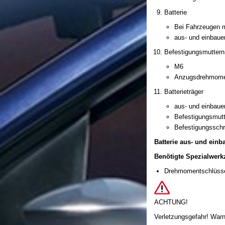
Batterie
Bei Fahrzeugen m
aus- und einbaue
Befestigungsmuttern 
M6
Anzugsdrehmome
Batterieträger
aus- und einbaue
Befestigungsmutt
Befestigungsschr
Batterie aus- und einb
Benötigte Spezialwerkz
Drehmomentschlüsse
ACHTUNG!
Verletzungsgefahr! Warn