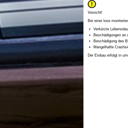
Vorsicht!
Bei einer lose montierte
Verkürzte Lebensdau
Beschädigungen an de
Beschädigung des Ba
Mangelhafte Crashsic
Der Einbau erfolgt in u