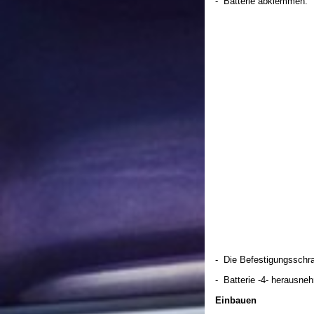
- Batterie abklemmen.
- Die Befestigungsschr
- Batterie -4- herausne
Einbauen