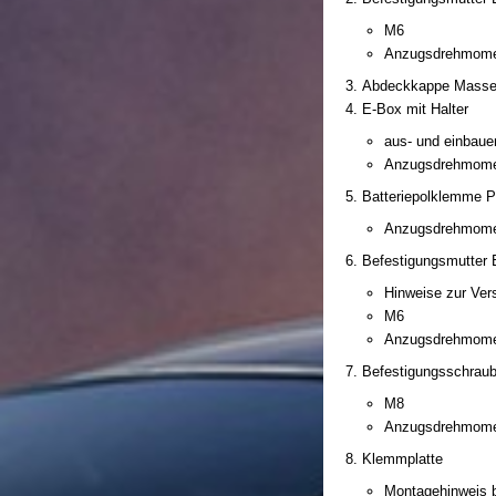
M6
Anzugsdrehmome
Abdeckkappe Massel
E-Box mit Halter
aus- und einbaue
Anzugsdrehmomen
Batteriepolklemme P
Anzugsdrehmomen
Befestigungsmutter 
Hinweise zur Ver
M6
Anzugsdrehmome
Befestigungsschrau
M8
Anzugsdrehmome
Klemmplatte
Montagehinweis 