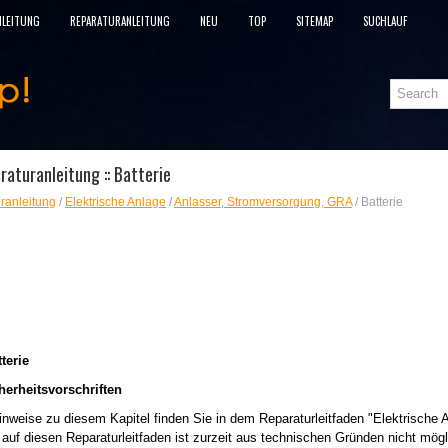
NLEITUNG
REPARATURANLEITUNG
NEU
TOP
SITEMAP
SUCHLAUF
aturanleitung :: Batterie
ranleitung
/
Elektrische Anlage
/
Anlasser, Stromversorgung, GRA
/ Batterie
terie
erheitsvorschriften
nweise zu diesem Kapitel finden Sie in dem Reparaturleitfaden "Elektrische 
 auf diesen Reparaturleitfaden ist zurzeit aus technischen Gründen nicht mögl