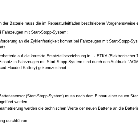
der Batterie muss die im Reparaturleitfaden beschriebene Vorgehensweise e
ei Fahrzeugen mit Start-Stopp-System:
forderung an die Zyklenfestigkeit kommt bei Fahrzeugen mit Start-Stopp-Sys
atz.
rbatterie auf die korrekte Ersatzteilbezeichnung in → ETKA (Elektronischer T
n Einsatz in Fahrzeugen mit Start-Stopp-System sind durch den Aufdruck "AG
ced Flooded Battery) gekennzeichnet.
atteriesensor (Start-Stopp-System) muss nach dem Einbau einer neuen Starter
hgeführt werden.
arametrierung werden die technischen Werte der neuen Batterie an die Batte
ung durchführen.