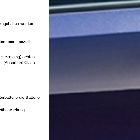
ingehalten werden.
tem eine spezielle
eilekatalog) achten.
M" (Absorbent Glass
batterie die Batterie-
rieüberwachung