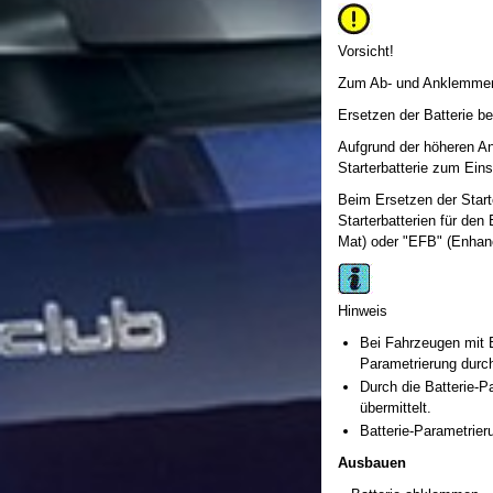
Vorsicht!
Zum Ab- und Anklemmen 
Ersetzen der Batterie b
Aufgrund der höheren An
Starterbatterie zum Eins
Beim Ersetzen der Starte
Starterbatterien für de
Mat) oder "EFB" (Enhan
Hinweis
Bei Fahrzeugen mit B
Parametrierung durc
Durch die Batterie-P
übermittelt.
Batterie-Parametrier
Ausbauen