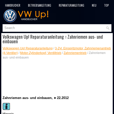
HANDBÜCHER
BETRIEBSANLEITUNG
REPARATURANLEITUNG
NEU
TOP
SITEMAP
SUCHLAUF
Volkswagen Up! Reparaturanleitung :: Zahnriemen aus- und
einbauen
Volkswagen Up! Reparaturanleitung
/
3-Zyl. Einspritzmotor, Zahnriemenantrieb
(4-Ventiler)
/
Motor-Zylinderkopf, Ventiltrieb
/
Zahnriementrieb
/ Zahnriemen
aus- und einbauen
Zahnriemen aus- und einbauen, ►22.2012
Hinweis