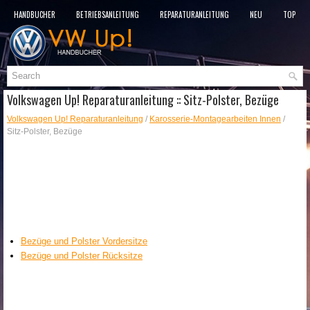
HANDBÜCHER
BETRIEBSANLEITUNG
REPARATURANLEITUNG
NEU
TOP
SITEMAP
SUCHLAUF
Volkswagen Up! Reparaturanleitung :: Sitz-Polster, Bezüge
Volkswagen Up! Reparaturanleitung
/
Karosserie-Montagearbeiten Innen
/
Sitz-Polster, Bezüge
Bezüge und Polster Vordersitze
Bezüge und Polster Rücksitze