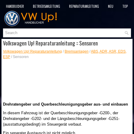
HANDBÜCHER
BETRIEBSANLEITUNG
REPARATURANLEITUNG
NEU
TOP
SITEMAP
SUCHLAUF
Volkswagen Up! Reparaturanleitung :: Sensoren
Volkswagen Up! Reparaturanleitung
/
Bremsanlagen
/
ABS, ADR, ASR, EDS,
ESP
/ Sensoren
Drehratengeber und Querbeschleunigungsgeber aus- und einbauen
In diesem Fahrzeug ist der Querbeschleunigungsgeber -G200-, der
Drehratengeber -G202- und der Längsbeschleunigungsgeber -G251-
(ausstattungsbedingt) im Steuergerät verbaut.
Ein separater Austausch ist nicht möglich.