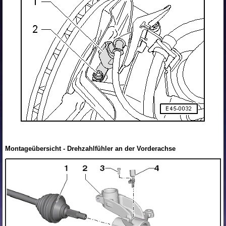
Montageübersicht - Drehzahlfühler an der Vorderachse