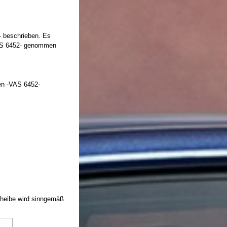
- beschrieben. Es
VAS 6452- genommen
ben -VAS 6452-
scheibe wird sinngemäß