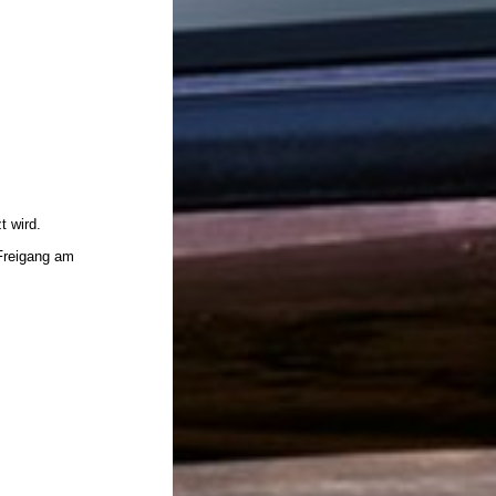
t wird.
Freigang am