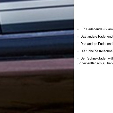
- Ein Fadenende -3- am 
- Das andere Fadenende 
- Das andere Fadenende 
- Die Scheibe freischne
- Den Schneidfaden wäh
Scheibenflansch zu hab