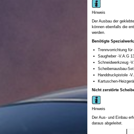
Hinweis
Der Ausbau der geklebte
können ebenfalls die e
werden.
Benötigte Spezialwerkz
Trennvorrichtung für
Saugheber -V.A.G 1
Schneidwerkzeug -V
Scheibenausbau-Set
Handdruckpistole -V
Kartuschen-Heizgerä
Nicht zerstörte Schei
Hinweis
Der Aus- und Einbau erf
daraus abgeleitet.