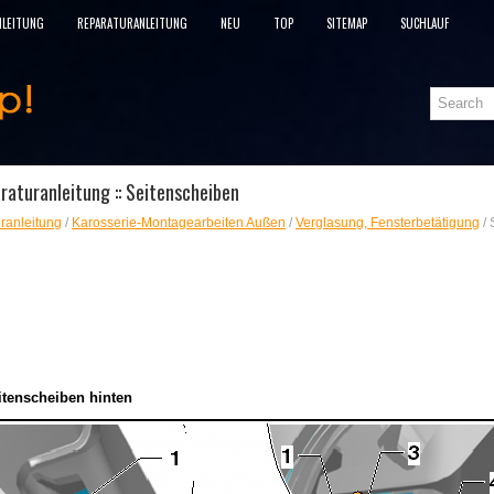
NLEITUNG
REPARATURANLEITUNG
NEU
TOP
SITEMAP
SUCHLAUF
aturanleitung :: Seitenscheiben
ranleitung
/
Karosserie-Montagearbeiten Außen
/
Verglasung, Fensterbetätigung
/ 
itenscheiben hinten