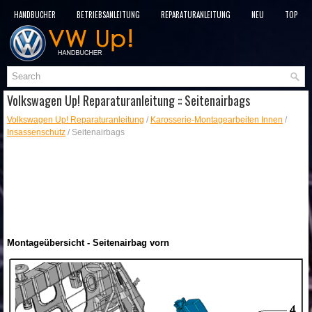
HANDBÜCHER
BETRIEBSANLEITUNG
REPARATURANLEITUNG
NEU
TOP
SITEMAP
SUCHLAUF
Volkswagen Up! Reparaturanleitung :: Seitenairbags
Volkswagen Up! Reparaturanleitung
/
Karosserie-Montagearbeiten Innen
/
Insassenschutz
/ Seitenairbags
Montageübersicht - Seitenairbag vorn