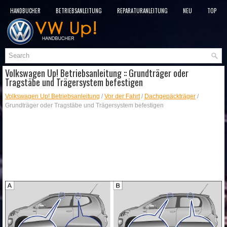
HANDBÜCHER
BETRIEBSANLEITUNG
REPARATURANLEITUNG
NEU
TOP
SITEMAP
SUCHLAUF
Volkswagen Up! Betriebsanleitung :: Grundträger oder
Tragstäbe und Trägersystem befestigen
Volkswagen Up! Betriebsanleitung
/
Vor der Fahrt
/
Dachgepäckträger
/
Grundträger oder Tragstäbe und Trägersystem befestigen