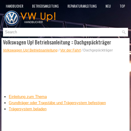
HANDBÜCHER
BETRIEBSANLEITUNG
REPARATURANLEITUNG
NEU
TOP
SITEMAP
SUCHLAUF
Volkswagen Up! Betriebsanleitung :: Dachgepäckträger
Volkswagen Up! Betriebsanleitung
/
Vor der Fahrt
/ Dachgepäckträger
Einleitung zum Thema
Grundträger oder Tragstäbe und Trägersystem befestigen
Trägersystem beladen