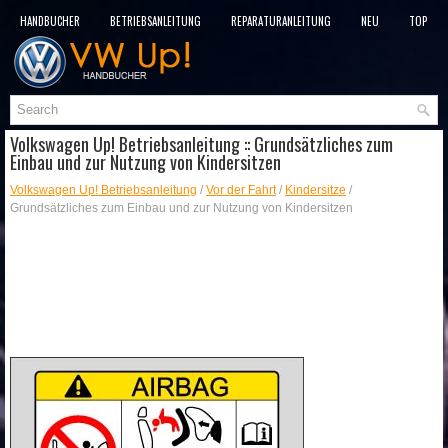
HANDBÜCHER
BETRIEBSANLEITUNG
REPARATURANLEITUNG
NEU
TOP
SITEMAP
SUCHLAUF
Volkswagen Up! Betriebsanleitung :: Grundsätzliches zum
Einbau und zur Nutzung von Kindersitzen
Volkswagen Up! Betriebsanleitung
/
Vor der Fahrt
/
Kindersitze
/
Grundsätzliches zum Einbau und zur Nutzung von Kindersitzen