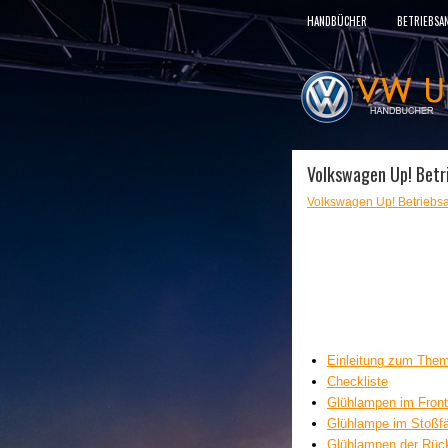
HANDBÜCHER
BETRIEBSA
Volkswagen Up! Betr
Volkswagen Up! Betriebsa
Einleitung zum The
Checkliste
Glühlampen im Front
Glühlampe im Stoßf
Glühlampen der Rüc