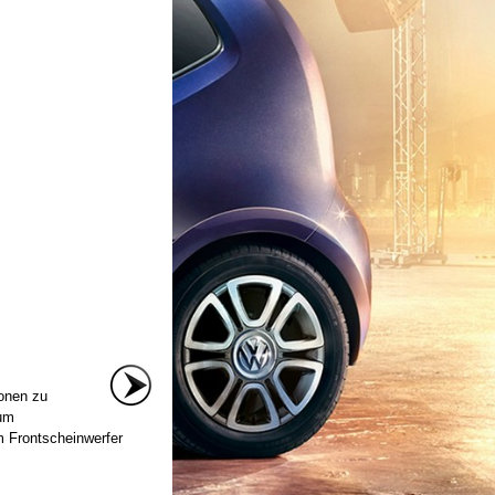
ionen zu
um
 Frontscheinwerfer