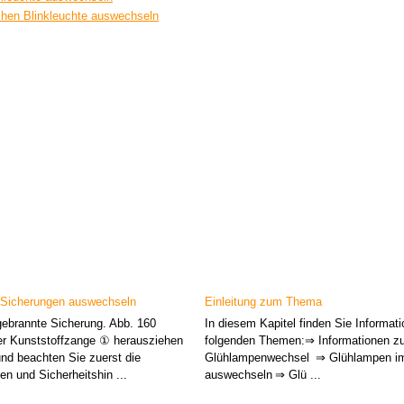
ichen Blinkleuchte auswechseln
 Sicherungen auswechseln
Einleitung zum Thema
ebrannte Sicherung. Abb. 160
In diesem Kapitel finden Sie Informat
er Kunststoffzange ① herausziehen
folgenden Themen:⇒ Informationen z
nd beachten Sie zuerst die
Glühlampenwechsel ⇒ Glühlampen im
en und Sicherheitshin ...
auswechseln ⇒ Glü ...