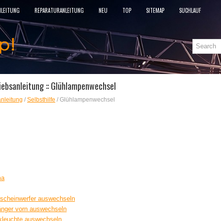
NLEITUNG
REPARATURANLEITUNG
NEU
TOP
SITEMAP
SUCHLAUF
iebsanleitung :: Glühlampenwechsel
nleitung
/
Selbsthilfe
/ Glühlampenwechsel
ma
scheinwerfer auswechseln
änger vorn auswechseln
kleuchte auswechseln