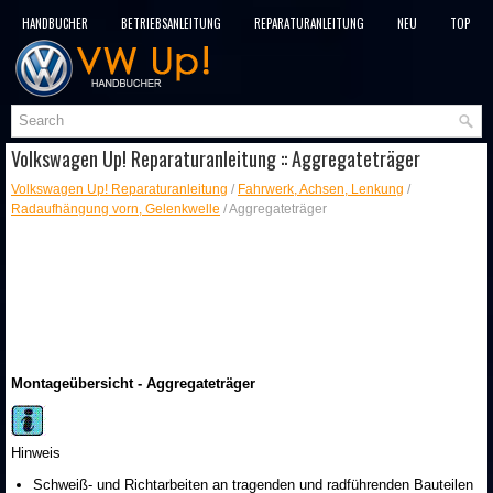
HANDBÜCHER
BETRIEBSANLEITUNG
REPARATURANLEITUNG
NEU
TOP
SITEMAP
SUCHLAUF
Volkswagen Up! Reparaturanleitung :: Aggregateträger
Volkswagen Up! Reparaturanleitung
/
Fahrwerk, Achsen, Lenkung
/
Radaufhängung vorn, Gelenkwelle
/ Aggregateträger
Montageübersicht - Aggregateträger
Hinweis
Schweiß- und Richtarbeiten an tragenden und radführenden Bauteilen