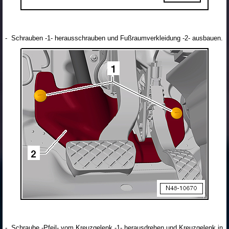
- Schrauben -1- herausschrauben und Fußraumverkleidung -2- ausbauen.
- Schraube -Pfeil- vom Kreuzgelenk -1- herausdrehen und Kreuzgelenk in