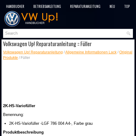
HANDBÜCHER
BETRIEBSANLEITUNG
REPARATURANLEITUNG
NEU
TOP
SITEMAP
SUCHLAUF
Volkswagen Up! Reparaturanleitung :: Füller
Volkswagen Up! Reparaturanleitung
/
Allgemeine Informationen Lack
/
Original
Produkte
/ Füller
2K-HS-Variofüller
Benennung:
2K-HS-Variofüller -LGF 786 004 A4-, Farbe grau
Produktbeschreibung