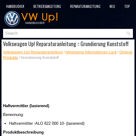
HANDBÜCHER
BETRIEBSANLEITUNG
REPARATURANLEITUNG
NEU
TOP
SITEMAP
SUCHLAUF
Volkswagen Up! Reparaturanleitung :: Grundierung Kunststoff
Volkswagen Up! Reparaturanleitung
/
Allgemeine Informationen Lack
/
Original
Produkte
/ Grundierung Kunststoff
Haftvermittler (lasierend)
Benennung:
Haftvermittler -ALO 822 000 10- (lasierend)
Produktbeschreibung