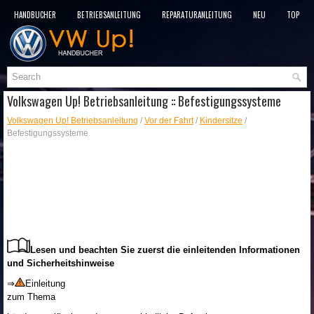
HANDBÜCHER
BETRIEBSANLEITUNG
REPARATURANLEITUNG
NEU
TOP
SITEMAP
SUCHLAUF
Volkswagen Up! Betriebsanleitung :: Befestigungssysteme
Volkswagen Up! Betriebsanleitung
/
Vor der Fahrt
/
Kindersitze
/
Befestigungssysteme
Lesen und beachten Sie zuerst die einleitenden Informationen
und Sicherheitshinweise
⇒
Einleitung
zum Thema