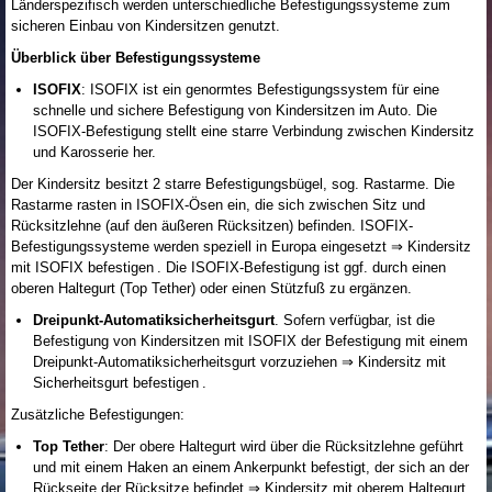
Länderspezifisch werden unterschiedliche Befestigungssysteme zum
sicheren Einbau von Kindersitzen genutzt.
Überblick über Befestigungssysteme
ISOFIX
: ISOFIX ist ein genormtes Befestigungssystem für eine
schnelle und sichere Befestigung von Kindersitzen im Auto. Die
ISOFIX-Befestigung stellt eine starre Verbindung zwischen Kindersitz
und Karosserie her.
Der Kindersitz besitzt 2 starre Befestigungsbügel, sog. Rastarme. Die
Rastarme rasten in ISOFIX-Ösen ein, die sich zwischen Sitz und
Rücksitzlehne (auf den äußeren Rücksitzen) befinden. ISOFIX-
Befestigungssysteme werden speziell in Europa eingesetzt ⇒ Kindersitz
mit ISOFIX befestigen . Die ISOFIX-Befestigung ist ggf. durch einen
oberen Haltegurt (Top Tether) oder einen Stützfuß zu ergänzen.
Dreipunkt-Automatiksicherheitsgurt
. Sofern verfügbar, ist die
Befestigung von Kindersitzen mit ISOFIX der Befestigung mit einem
Dreipunkt-Automatiksicherheitsgurt vorzuziehen ⇒ Kindersitz mit
Sicherheitsgurt befestigen .
Zusätzliche Befestigungen:
Top Tether
: Der obere Haltegurt wird über die Rücksitzlehne geführt
und mit einem Haken an einem Ankerpunkt befestigt, der sich an der
Rückseite der Rücksitze befindet ⇒ Kindersitz mit oberem Haltegurt