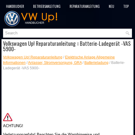
HANDBÜCHER
BETRIEBSANLEITUNG
REPARATURANLEITUNG
NEU
TOP
SITEMAP
SUCHLAUF
Volkswagen Up! Reparaturanleitung :: Batterie-Ladegerät -VAS
5900-
Volkswagen Up! Reparaturanleitung
/
Elektrische Anlage Allgemeine
Informationen
/
Anlasser, Stromversorgung, GRA
/
Batterieladung
/ Batterie-
Ladegerät -VAS 5900-
ACHTUNG!
Verletzungsgefahr! Beachten Sie die Warnhinweise und