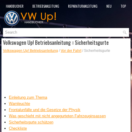
HANDBÜCHER
BETRIEBSANLEITUNG
REPARATURANLEITUNG
NEU
TOP
SITEMAP
SUCHLAUF
Volkswagen Up! Betriebsanleitung :: Sicherheitsgurte
Volkswagen Up! Betriebsanleitung
/
Vor der Fahrt
/ Sicherheitsgurte
Einleitung zum Thema
Warnleuchte
Frontalunfälle und die Gesetze der Physik
Was geschieht mit nicht angegurteten Fahrzeuginsassen
Sicherheitsgurte schützen
Checkliste