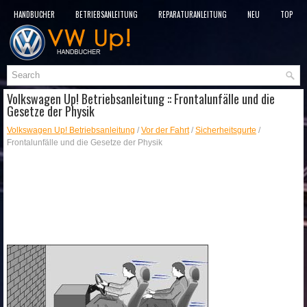
HANDBÜCHER
BETRIEBSANLEITUNG
REPARATURANLEITUNG
NEU
TOP
SITEMAP
SUCHLAUF
Volkswagen Up! Betriebsanleitung :: Frontalunfälle und die
Gesetze der Physik
Volkswagen Up! Betriebsanleitung
/
Vor der Fahrt
/
Sicherheitsgurte
/
Frontalunfälle und die Gesetze der Physik