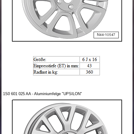
1S0 601 025 AA - Aluminiumfelge "UPSILON"