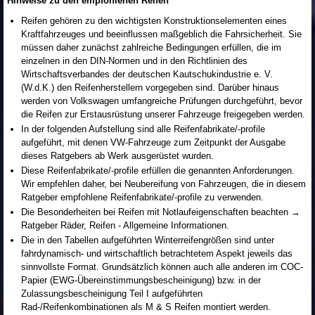
Hinweise zu den empfohlenen Reifen
Reifen gehören zu den wichtigsten Konstruktionselementen eines
Kraftfahrzeuges und beeinflussen maßgeblich die Fahrsicherheit. Sie
müssen daher zunächst zahlreiche Bedingungen erfüllen, die im
einzelnen in den DIN-Normen und in den Richtlinien des
Wirtschaftsverbandes der deutschen Kautschukindustrie e. V.
(W.d.K.) den Reifenherstellern vorgegeben sind. Darüber hinaus
werden von Volkswagen umfangreiche Prüfungen durchgeführt, bevor
die Reifen zur Erstausrüstung unserer Fahrzeuge freigegeben werden.
In der folgenden Aufstellung sind alle Reifenfabrikate/-profile
aufgeführt, mit denen VW-Fahrzeuge zum Zeitpunkt der Ausgabe
dieses Ratgebers ab Werk ausgerüstet wurden.
Diese Reifenfabrikate/-profile erfüllen die genannten Anforderungen.
Wir empfehlen daher, bei Neubereifung von Fahrzeugen, die in diesem
Ratgeber empfohlene Reifenfabrikate/-profile zu verwenden.
Die Besonderheiten bei Reifen mit Notlaufeigenschaften beachten →
Ratgeber Räder, Reifen - Allgemeine Informationen.
Die in den Tabellen aufgeführten Winterreifengrößen sind unter
fahrdynamisch- und wirtschaftlich betrachtetem Aspekt jeweils das
sinnvollste Format. Grundsätzlich können auch alle anderen im COC-
Papier (EWG-Übereinstimmungsbescheinigung) bzw. in der
Zulassungsbescheinigung Teil I aufgeführten
Rad-/Reifenkombinationen als M & S Reifen montiert werden.