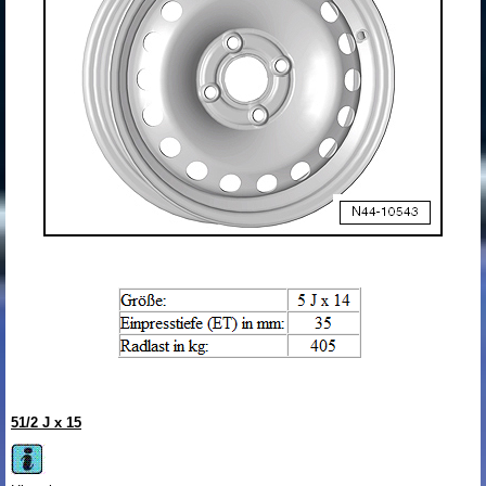
5
1
/
2
J x 15