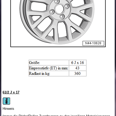
6
1
/
2
J x 17
Hinweis