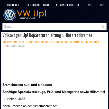
HANDBÜCHER
BETRIEBSANLEITUNG
REPARATURANLEITUNG
NEU
TOP
SITEMAP
SUCHLAUF
Volkswagen Up! Reparaturanleitung :: Hinterradbremse
Volkswagen Up! Reparaturanleitung
/
Bremsanlagen
/
Bremse- Mechanik
/
Hinterradbremse
Bremsbacken aus- und einbauen
Benötigte Spezialwerkzeuge, Prüf- und Messgeräte sowie Hilfsmittel
Haken -3438-
Nach Arbeiten an der Hinterradbremse: