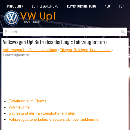
HANDBÜCHER
BETRIEBSANLEITUNG
REPARATURANLEITUNG
NEU
TOP
SITEMAP
SUCHLAUF
Volkswagen Up! Betriebsanleitung :: Fahrzeugbatterie
Volkswagen Up! Betriebsanleitung
/
Pflegen, Reinigen, Instandhalten
/
Fahrzeugbatterie
Einleitung zum Thema
Warnleuchte
Säurestand der Fahrzeugbatterie prüfen
Fahrzeugbatterie laden, ersetzen, ab- oder anklemmen