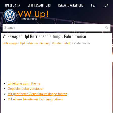
HANDBÜCHER
BETRIEBSANLEITUNG
REPARATURANLEITUNG
NEU
TOP
SITEMAP
SUCHLAUF
Volkswagen Up! Betriebsanleitung :: Fahrhinweise
Volkswagen Up! Betriebsanleitung
/
Vor der Fahrt
/ Fahrhinweise
Einleitung zum Thema
Gepäckstücke verstauen
Mit geöffneter Gepäckraumklappe fahren
Mit einem beladenen Fahrzeug fahren