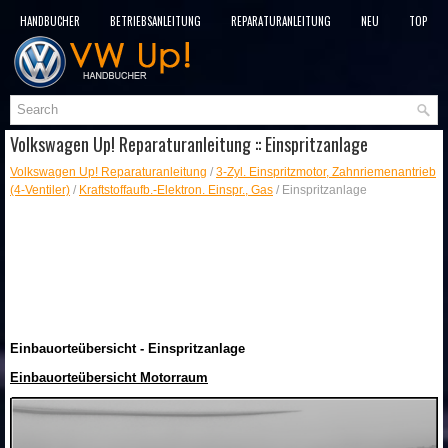
HANDBÜCHER
BETRIEBSANLEITUNG
REPARATURANLEITUNG
NEU
TOP
SITEMAP
SUCHLAUF
Volkswagen Up! Reparaturanleitung :: Einspritzanlage
Volkswagen Up! Reparaturanleitung
/
3-Zyl. Einspritzmotor, Zahnriemenantrieb
(4-Ventiler)
/
Kraftstoffaufb.-Elektron. Einspr., Gas
/ Einspritzanlage
Einbauorteübersicht - Einspritzanlage
Einbauorteübersicht Motorraum