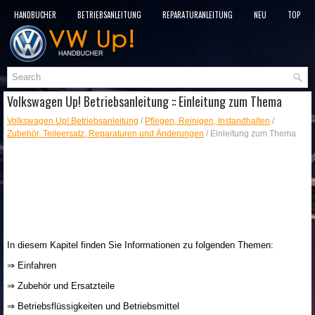
HANDBÜCHER
BETRIEBSANLEITUNG
REPARATURANLEITUNG
NEU
TOP
SITEMAP
SUCHLAUF
Volkswagen Up! Betriebsanleitung :: Einleitung zum Thema
Volkswagen Up! Betriebsanleitung
/
Pflegen, Reinigen, Instandhalten
/
Zubehör, Teileersatz, Reparaturen und Änderungen
/ Einleitung zum Thema
In diesem Kapitel finden Sie Informationen zu folgenden Themen:
⇒ Einfahren
⇒ Zubehör und Ersatzteile
⇒ Betriebsflüssigkeiten und Betriebsmittel